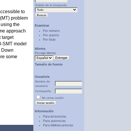
Ámbito de la búsqueda
accessible to
 (MT) problem
 using the
Examinar
ame approach
Por número
Por autor/a
 target
Por título
d PB-SMT model
Idioma
th Down
Escoge idioma
ture some
Tamaño de fuente
Usuario/a
Nombre de
usuario/a
Contraseña
No cerrar sesión
Información
Para lectores/as
Para autores/as
Para bibliotecarios/as