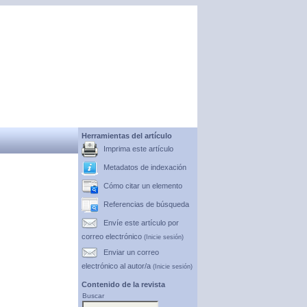
Herramientas del artículo
Imprima este artículo
Metadatos de indexación
Cómo citar un elemento
Referencias de búsqueda
Envíe este artículo por
correo electrónico
(Inicie sesión)
Enviar un correo
electrónico al autor/a
(Inicie sesión)
Contenido de la revista
Buscar