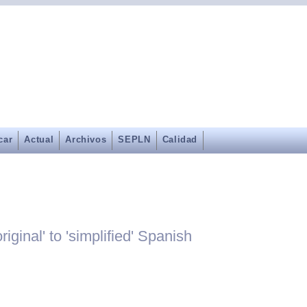
car
Actual
Archivos
SEPLN
Calidad
iginal' to 'simplified' Spanish