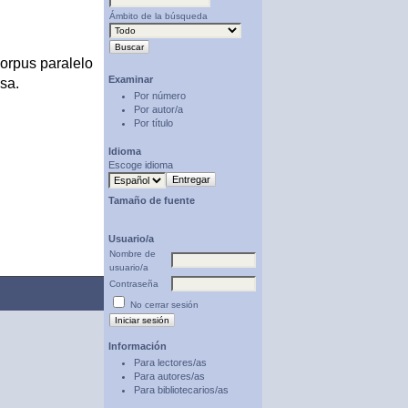
Ámbito de la búsqueda
corpus paralelo
Examinar
sa.
Por número
Por autor/a
Por título
Idioma
Escoge idioma
Tamaño de fuente
Usuario/a
Nombre de
usuario/a
Contraseña
No cerrar sesión
Información
Para lectores/as
Para autores/as
Para bibliotecarios/as