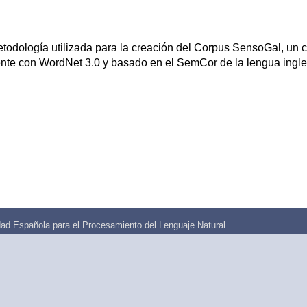
todología utilizada para la creación del Corpus SensoGal, un 
nte con WordNet 3.0 y basado en el SemCor de la lengua ingle
ad Española para el Procesamiento del Lenguaje Natural