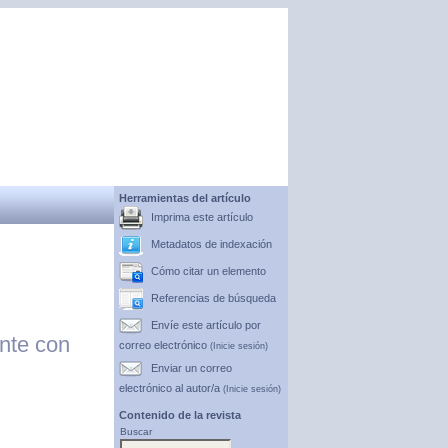
Herramientas del artículo
Imprima este artículo
Metadatos de indexación
Cómo citar un elemento
Referencias de búsqueda
Envíe este artículo por
nte con
correo electrónico
(Inicie sesión)
Enviar un correo
electrónico al autor/a
(Inicie sesión)
Contenido de la revista
Buscar