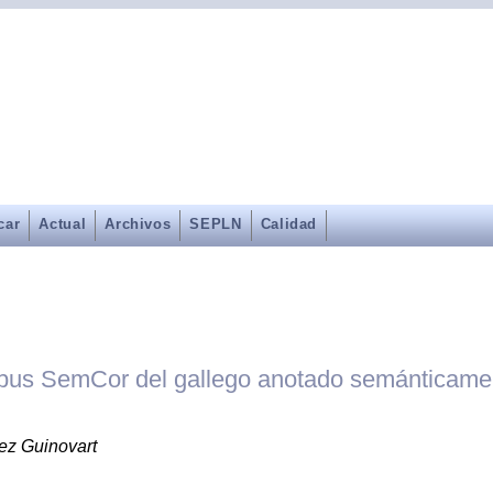
car
Actual
Archivos
SEPLN
Calidad
orpus SemCor del gallego anotado semánticame
ez Guinovart