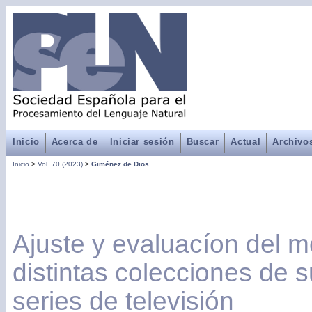
Inicio
Acerca de
Iniciar sesión
Buscar
Actual
Archivo
Inicio
>
Vol. 70 (2023)
>
Giménez de Dios
Ajuste y evaluacíon del 
distintas colecciones de s
series de televisión