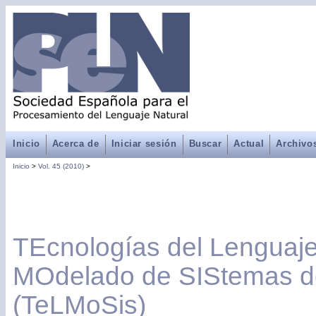
Inicio
Acerca de
Iniciar sesión
Buscar
Actual
Archivo
Inicio
>
Vol. 45 (2010)
>
TEcnologías del Lenguaje
MOdelado de SIStemas de
(TeLMoSis)