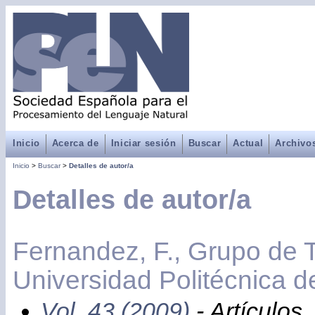
Inicio
Acerca de
Iniciar sesión
Buscar
Actual
Archivo
Inicio
>
Buscar
>
Detalles de autor/a
Detalles de autor/a
Fernandez, F., Grupo de 
Universidad Politécnica 
Vol. 43 (2009)
- Artículos