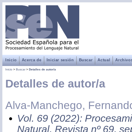
Inicio
Acerca de
Iniciar sesión
Buscar
Actual
Archivo
Inicio
>
Buscar
>
Detalles de autor/a
Detalles de autor/a
Alva-Manchego, Fernand
Vol. 69 (2022): Procesam
Natural, Revista nº 69, s