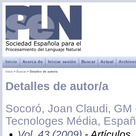
Inicio
Acerca de
Iniciar sesión
Buscar
Actual
Archivo
Inicio
>
Buscar
>
Detalles de autor/a
Detalles de autor/a
Socoró, Joan Claudi, GM 
Tecnologes Média, Espa
Vol. 43 (2009)
- Artículos