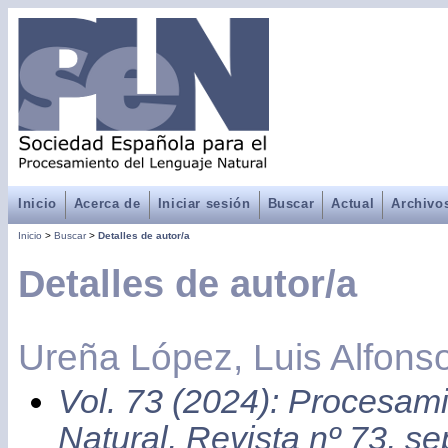
Inicio
Acerca de
Iniciar sesión
Buscar
Actual
Archivo
Inicio
>
Buscar
>
Detalles de autor/a
Detalles de autor/a
Ureña López, Luis Alfons
Vol. 73 (2024): Procesam
Natural, Revista nº 73, s