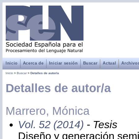
Inicio
Acerca de
Iniciar sesión
Buscar
Actual
Archivo
Inicio
>
Buscar
>
Detalles de autor/a
Detalles de autor/a
Marrero, Mónica
Vol. 52 (2014)
- Tesis
Diseño y generación semi