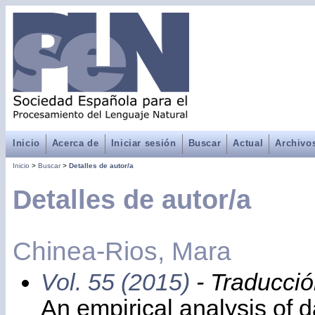
Inicio
Acerca de
Iniciar sesión
Buscar
Actual
Archivo
Inicio
>
Buscar
>
Detalles de autor/a
Detalles de autor/a
Chinea-Rios, Mara
Vol. 55 (2015)
- Traducci
An empirical analysis of d