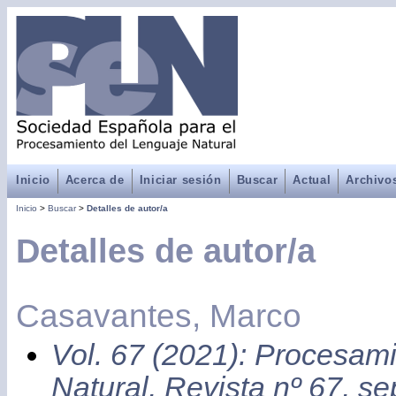
Inicio
Acerca de
Iniciar sesión
Buscar
Actual
Archivo
Inicio
>
Buscar
>
Detalles de autor/a
Detalles de autor/a
Casavantes, Marco
Vol. 67 (2021): Procesam
Natural, Revista nº 67, s