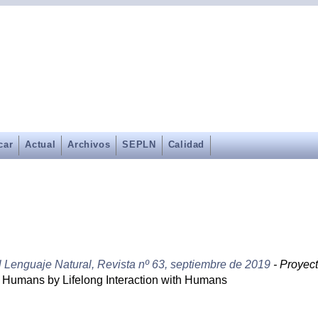
car
Actual
Archivos
SEPLN
Calidad
l Lenguaje Natural, Revista nº 63, septiembre de 2019
- Proyec
th Humans by Lifelong Interaction with Humans