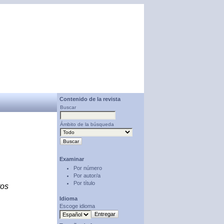
Contenido de la revista
Buscar
Ámbito de la búsqueda
Examinar
Por número
Por autor/a
Por título
tos
Idioma
Escoge idioma