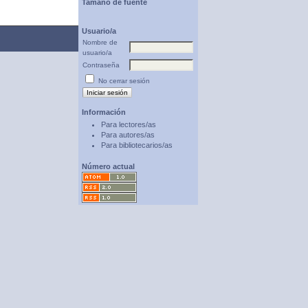
Tamaño de fuente
Usuario/a
Nombre de
usuario/a
Contraseña
No cerrar sesión
Información
Para lectores/as
Para autores/as
Para bibliotecarios/as
Número actual