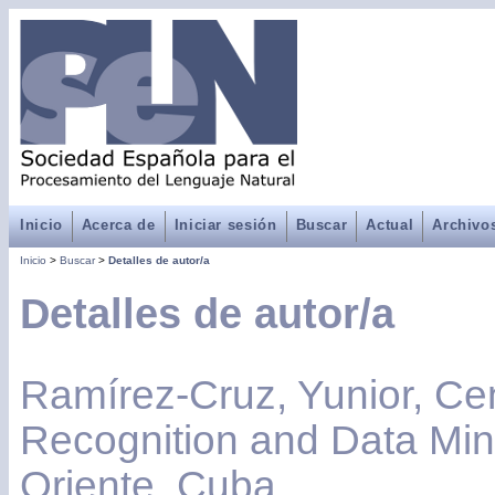
Inicio
Acerca de
Iniciar sesión
Buscar
Actual
Archivo
Inicio
>
Buscar
>
Detalles de autor/a
Detalles de autor/a
Ramírez-Cruz, Yunior, Cen
Recognition and Data Min
Oriente, Cuba