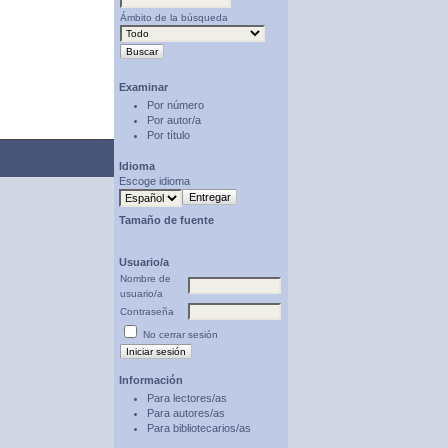
Ámbito de la búsqueda
Examinar
Por número
Por autor/a
Por título
Idioma
Escoge idioma
Tamaño de fuente
Usuario/a
Nombre de
usuario/a
Contraseña
No cerrar sesión
Información
Para lectores/as
Para autores/as
Para bibliotecarios/as