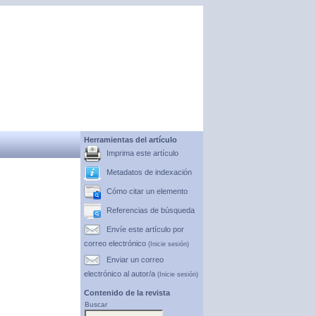
Herramientas del artículo
Imprima este artículo
Metadatos de indexación
Cómo citar un elemento
Referencias de búsqueda
Envíe este artículo por
correo electrónico
(Inicie sesión)
Enviar un correo
electrónico al autor/a
(Inicie sesión)
Contenido de la revista
Buscar