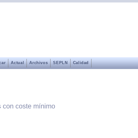
car
Actual
Archivos
SEPLN
Calidad
es con coste mínimo