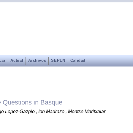
car
Actual
Archivos
SEPLN
Calidad
 Questions in Basque
Iñigo Lopez-Gazpio , Ion Madrazo , Montse Maritxalar