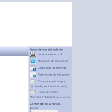
Herramientas del artículo
Imprima este artículo
Metadatos de indexación
Cómo citar un elemento
Referencias de búsqueda
Envíe este artículo por
correo electrónico
(Inicie sesión)
Enviar un correo
electrónico al autor/a
(Inicie sesión)
Contenido de la revista
Buscar