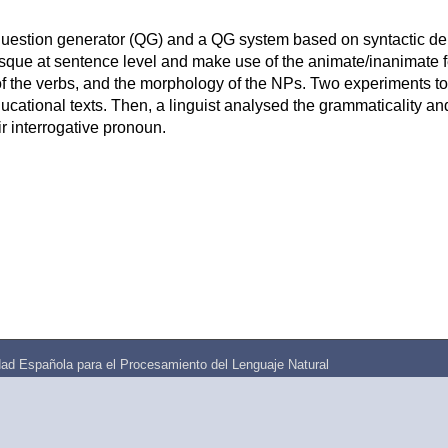
 question generator (QG) and a QG system based on syntactic d
que at sentence level and make use of the animate/inanimate fe
of the verbs, and the morphology of the NPs. Two experiments t
cational texts. Then, a linguist analysed the grammaticality an
r interrogative pronoun.
ad Española para el Procesamiento del Lenguaje Natural