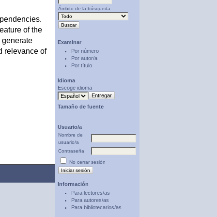
Ámbito de la búsqueda
ependencies.
ature of the
o generate
Examinar
d relevance of
Por número
Por autor/a
Por título
Idioma
Escoge idioma
Tamaño de fuente
Usuario/a
Nombre de
usuario/a
Contraseña
No cerrar sesión
Información
Para lectores/as
Para autores/as
Para bibliotecarios/as