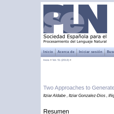
Inicio
Acerca de
Iniciar sesión
Bus
Inicio
>
Vol. 51 (2013)
>
Two Approaches to Generate
Itziar Aldabe , Itziar Gonzalez-Dios , 
Resumen