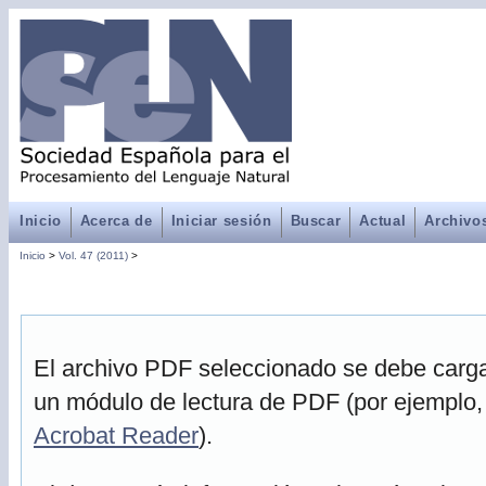
Inicio
Acerca de
Iniciar sesión
Buscar
Actual
Archivo
Inicio
>
Vol. 47 (2011)
>
El archivo PDF seleccionado se debe cargar
un módulo de lectura de PDF (por ejemplo,
Acrobat Reader
).