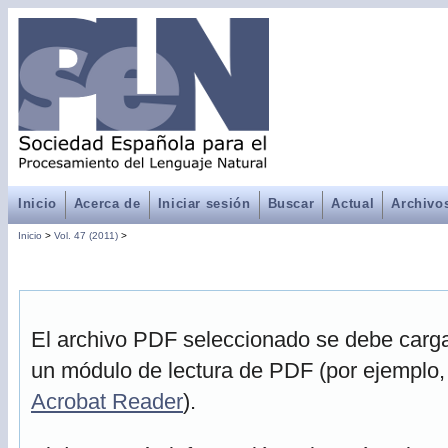
Inicio
Acerca de
Iniciar sesión
Buscar
Actual
Archivo
Inicio
>
Vol. 47 (2011)
>
El archivo PDF seleccionado se debe cargar
un módulo de lectura de PDF (por ejemplo,
Acrobat Reader
).