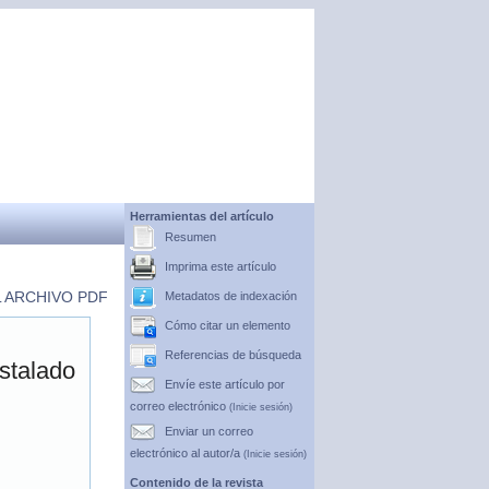
Herramientas del artículo
Resumen
Imprima este artículo
 ARCHIVO PDF
Metadatos de indexación
Cómo citar un elemento
Referencias de búsqueda
stalado
Envíe este artículo por
correo electrónico
(Inicie sesión)
Enviar un correo
electrónico al autor/a
(Inicie sesión)
Contenido de la revista