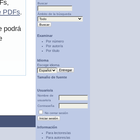
Fs,
Buscar
re PDFs
.
Ámbito de la búsqueda
e podrá
Examinar
e
Por número
Por autor/a
Por título
Idioma
Escoge idioma
Tamaño de fuente
Usuario/a
Nombre de
usuario/a
Contraseña
No cerrar sesión
Información
Para lectores/as
Para autores/as