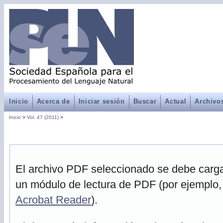
Inicio
Acerca de
Iniciar sesión
Buscar
Actual
Archivo
Inicio
>
Vol. 47 (2011)
>
El archivo PDF seleccionado se debe cargar
un módulo de lectura de PDF (por ejemplo,
Acrobat Reader
).