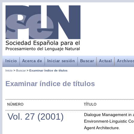
Inicio
Acerca de
Iniciar sesión
Buscar
Actual
Archivo
Inicio
>
Buscar
>
Examinar índice de títulos
Examinar índice de títulos
NÚMERO
TÍTULO
Vol. 27 (2001)
Dialogue Management in
Environment-Linguistic C
Agent Architecture.