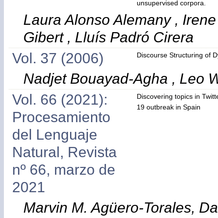
unsupervised corpora.
Laura Alonso Alemany , Irene 
Gibert , Lluís Padró Cirera
Vol. 37 (2006)
Discourse Structuring of 
Nadjet Bouayad-Agha , Leo W
Vol. 66 (2021):
Discovering topics in Twit
19 outbreak in Spain
Procesamiento
del Lenguaje
Natural, Revista
nº 66, marzo de
2021
Marvin M. Agüero-Torales, Dav