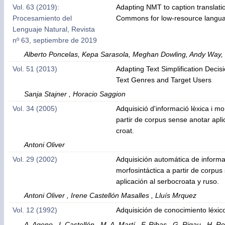
Vol. 63 (2019):
Adapting NMT to caption translati
Procesamiento del
Commons for low-resource langu
Lenguaje Natural, Revista
nº 63, septiembre de 2019
Alberto Poncelas, Kepa Sarasola, Meghan Dowling, Andy Way, 
Vol. 51 (2013)
Adapting Text Simplification Decisi
Text Genres and Target Users
Sanja Stajner , Horacio Saggion
Vol. 34 (2005)
Adquisició d'informació lèxica i mo
partir de corpus sense anotar aplica
croat.
Antoni Oliver
Vol. 29 (2002)
Adquisición automática de informa
morfosintáctica a partir de corpus 
aplicación al serbocroata y ruso.
Antoni Oliver , Irene Castellón Masalles , Lluís Mrquez
Vol. 12 (1992)
Adquisición de conocimiento léxico
A. Ageno , I. Castellón , M. A. Martí , F. Ribas , G. Rigau , H. R