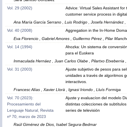
Vol. 29 (2002)
Advice: Virtual Sales Assistant for
customer service process in digita
Ana María García Serrano , Luis Rodrigo , Josefa Hernández ,
Vol. 40 (2008)
Aggregation in the In-Home Doma
Eva Florencio , Gabriel Amores , Guillermo Pérez , Pilar Manc
Vol. 14 (1994)
Ahozka: Un sistema de conversión
para el Euskera
Inmaculada Hernáez , Juan Carlos Olabe , Pilartxo Etxeberria , 
Vol. 31 (2003)
Ajuste subjetivo de pesos para se
unidades a través de algoritmos g
interactivos.
Francesc Alías , Xavier Llorà , Ignasi Iriondo , Lluís Formiga
Vol. 70 (2023):
Ajuste y evaluacíon del modelo D
Procesamiento del
distintas colecciones de subtítulos
Lenguaje Natural, Revista
series de televisión
nº 70, marzo de 2023
Raúl Giménez de Dios, Isabel Segura-Bedmar