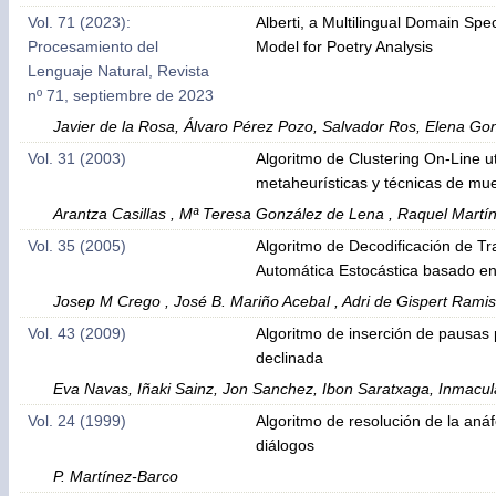
Vol. 71 (2023):
Alberti, a Multilingual Domain Spe
Procesamiento del
Model for Poetry Analysis
Lenguaje Natural, Revista
nº 71, septiembre de 2023
Javier de la Rosa, Álvaro Pérez Pozo, Salvador Ros, Elena Go
Vol. 31 (2003)
Algoritmo de Clustering On-Line ut
metaheurísticas y técnicas de mue
Arantza Casillas , Mª Teresa González de Lena , Raquel Martí
Vol. 35 (2005)
Algoritmo de Decodificación de T
Automática Estocástica basado e
Josep M Crego , José B. Mariño Acebal , Adri de Gispert Ramis
Vol. 43 (2009)
Algoritmo de inserción de pausas
declinada
Eva Navas, Iñaki Sainz, Jon Sanchez, Ibon Saratxaga, Inmacu
Vol. 24 (1999)
Algoritmo de resolución de la aná
diálogos
P. Martínez-Barco