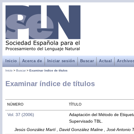
Inicio
Acerca de
Iniciar sesión
Buscar
Actual
Archivo
Inicio
>
Buscar
>
Examinar índice de títulos
Examinar índice de títulos
NÚMERO
TÍTULO
Vol. 37 (2006)
Adaptación del Método de Etique
Supervisado TBL.
Jesús González Martí , David González Maline , José Antonio 